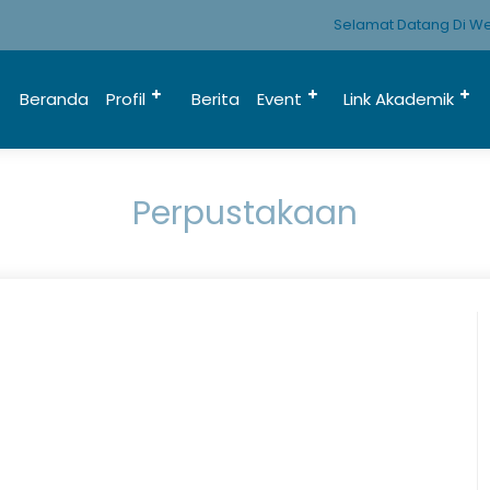
Selamat Datang Di Web
Beranda
Profil
Berita
Event
Link Akademik
Perpustakaan