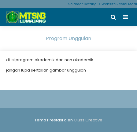
Selamat Datang Di Website Resmi Mad
Program Unggulan
di isi program akademik dan non akademik
jangan lupa sertakan gambar unggulan
Tema Prestasi oleh
Ciuss Creative