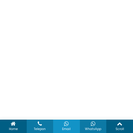
Home
Telepon
Email
WhatsApp
Scroll