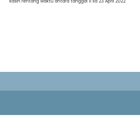
kasih rentang waktu antara tanggal 11 sd 23 April 2022