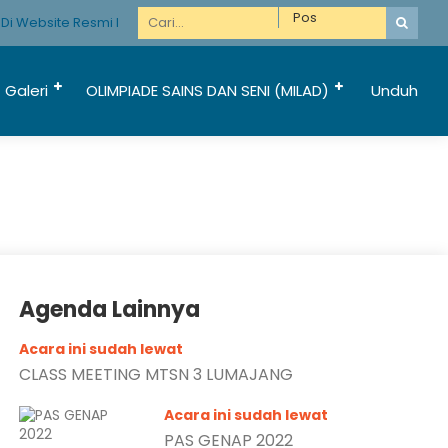
i Website Resmi Madrasah Hebat Bermartabat
Galeri
OLIMPIADE SAINS DAN SENI (MILAD)
Unduh
Agenda Lainnya
Acara ini sudah lewat
CLASS MEETING MTSN 3 LUMAJANG
Acara ini sudah lewat
PAS GENAP 2022