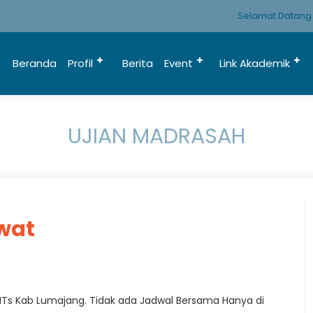
Selamat Datang D
Beranda
Profil
Berita
Event
Link Akademik
UJIAN MADRASAH
ewat
MTs Kab Lumajang. Tidak ada Jadwal Bersama Hanya di