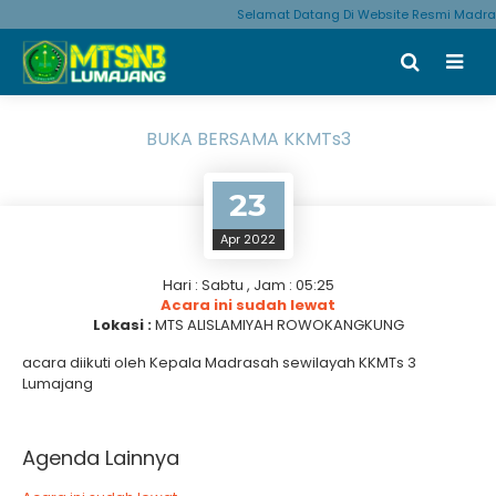
Selamat Datang Di Website Resmi Madra
BUKA BERSAMA KKMTs3
23
Apr 2022
Hari : Sabtu , Jam : 05:25
Acara ini sudah lewat
Lokasi :
MTS ALISLAMIYAH ROWOKANGKUNG
acara diikuti oleh Kepala Madrasah sewilayah KKMTs 3
Lumajang
Agenda Lainnya