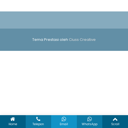
Tema Prestasi oleh
Ciuss Creative
Home
Telepon
Email
WhatsApp
Scroll