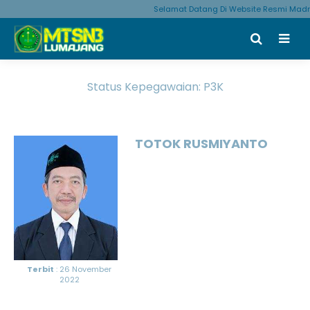
Selamat Datang Di Website Resmi Madr
Status Kepegawaian:
P3K
TOTOK RUSMIYANTO
Terbit
: 26 November
2022