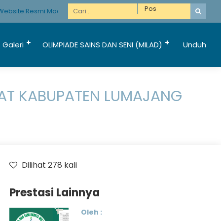
site Resmi Madrasah Hebat Bermartabat
Galeri
OLIMPIADE SAINS DAN SENI (MILAD)
Unduh
GKAT KABUPATEN LUMAJANG
Dilihat 278 kali
Prestasi Lainnya
Oleh :