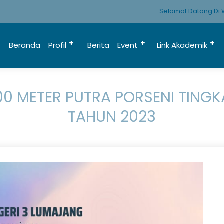
Selamat Datang Di Web
Beranda
Profil
Berita
Event
Link Akademik
00 METER PUTRA PORSENI TIN
TAHUN 2023