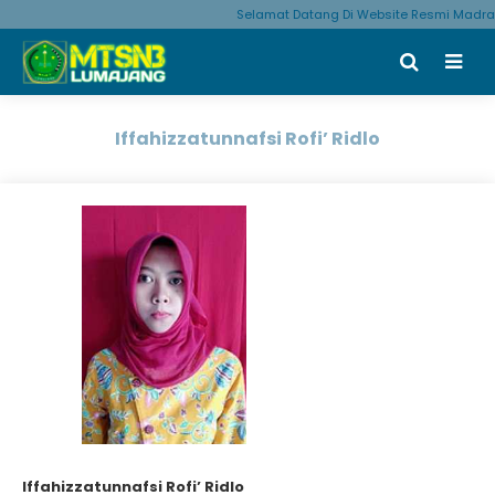
Selamat Datang Di Website Resmi Madra
Iffahizzatunnafsi Rofi’ Ridlo
Iffahizzatunnafsi Rofi’ Ridlo