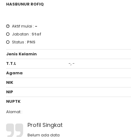
HASBUNUR ROFIQ
Aktif mulai :
-
Jabatan :
Staf
Status :
PNS
Jenis Kelamin
T.T.L
-, -
Agama
NIK
NIP
NUPTK
Alamat :
Profil Singkat
Belum ada data