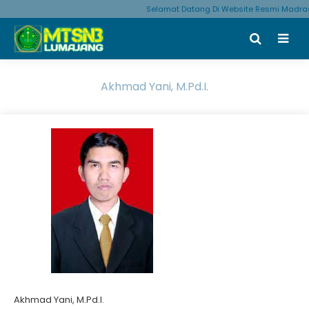
Selamat Datang Di Website Resmi Madras
Akhmad Yani, M.Pd.I.
Akhmad Yani, M.Pd.I.