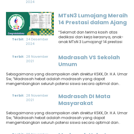
2024
MTsN3 Lumajang Meraih
14 Prestasi dalam Ajang
Porseni KKMTs 3
“Selamat dan terima kasih atas
Lumajang Tahyn 2024
dedikasi dan kerja kerasnya, anak-
Terbit
: 24 Desember
anak MTsN 3 Lumajang! 14 prestasi
2024
dalam Porseni Lumajang 2024
merupakan..
Madrasah VS Sekolah
Terbit
: 28 November
2021
Umum
Sebagaimana yang disampaikan oleh direktur KSKK, Dr. H.A. Umar
Sw, “Madrasah hebat adalah madrasah yang dapat
mengembangkan seluruh potensi siswa secara optimal dan..
Madrasah DI Mata
Terbit
: 28 November
2021
Masyarakat
Sebagaimana yang disampaikan oleh direktur KSKK, Dr. H.A. Umar
Sw, “Madrasah hebat adalah madrasah yang dapat
mengembangkan seluruh potensi siswa secara optimal dan..