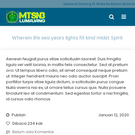
Selamat Datang Di Website Resmi Madras
Wherein life sea years lights fill kind midst Spirit
Aenean feugiat purus vitae sollicitudin laoreet. Duis fringilla
ligula vel velit lacinia, in mattis felis consectetur. Sed at pretium
orci. Ut tempus libero odio, sit amet consequat neque pretium
ut. Integer hendrerit mauris nec odio auctor suscipit. Proin
porttitor turpis vitae ligula dictum, a sollicitudin purus congue.
Nulla viverra nisi ex, ut ornare tellus cursus quis. Nulla posuere
tincidunt leo at condimentum. Sed egestas tortor a nisi fringilla,
id cursus odio rhoncus.
Publish
Januari 12, 2020
Dibaca 234 kali
Belum ada Komentar