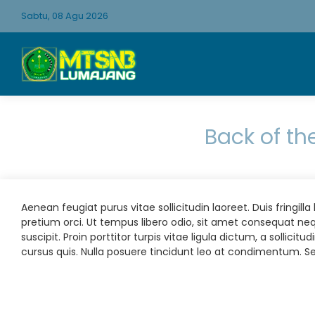
Sabtu, 08 Agu 2026
Back of th
Aenean feugiat purus vitae sollicitudin laoreet. Duis fringilla l
pretium orci. Ut tempus libero odio, sit amet consequat ne
suscipit. Proin porttitor turpis vitae ligula dictum, a sollicitu
cursus quis. Nulla posuere tincidunt leo at condimentum. Sed 