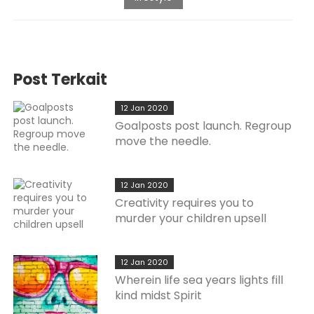
Post Terkait
12 Jan 2020
Goalposts post launch. Regroup
move the needle.
12 Jan 2020
Creativity requires you to
murder your children upsell
12 Jan 2020
Wherein life sea years lights fill
kind midst Spirit