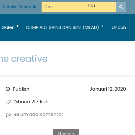
Website Resmi Madrasah Hebat Bermartabat
Galeri
OLIMPIADE SAINS DAN SENI (MILAD)
Unduh
me creative
Publish
Januari 12, 2020
Dibaca 217 kali
Belum ada Komentar
lifestyle