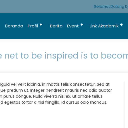
Selamat Datang Di 
Beranda
Profil
Berita
Event
Link Akademik
e net to be inspired is to beco
igula vel velit lacinia, in mattis felis consectetur. Sed at
que pretium ut. Integer hendrerit mauris nec odio auctor
din purus congue. Nulla viverra nisi ex, ut ornare tellus
egestas tortor a nisi fringilla, id cursus odio rhoncus.